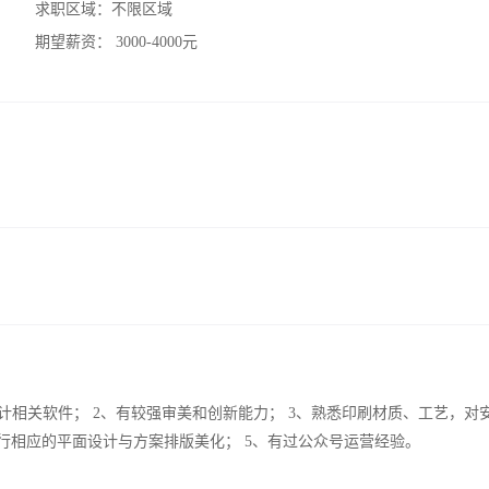
求职区域：
不限区域
期望薪资：
3000-4000元
Coreldraw等设计相关软件； 2、有较强审美和创新能力； 3、熟悉印刷材质、工艺，
行相应的平面设计与方案排版美化； 5、有过公众号运营经验。