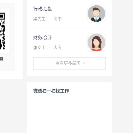
行政/后勤
梁先生
·
高中
财务/会计
张女士
·
大专
息
查看更多简历
微信扫一扫找工作