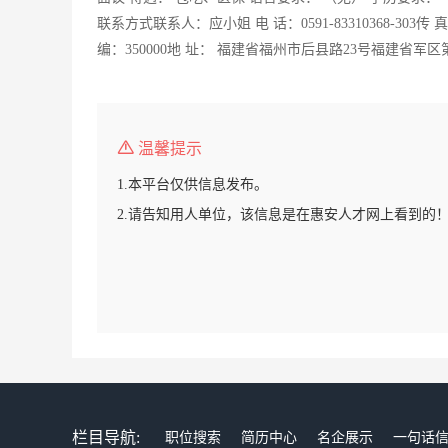
联系方式联系人：应小姐 电 话：0591-83310368-303传 真： 059
编：350000地 址： 福建省福州市后县路23号福建省军
温馨提示
1.本平台仅供信息发布。
2.请告知用人单位，该信息是在惠安人才网上看到的
栏目导航:
职位搜索
简历中心
名企展示
一句话