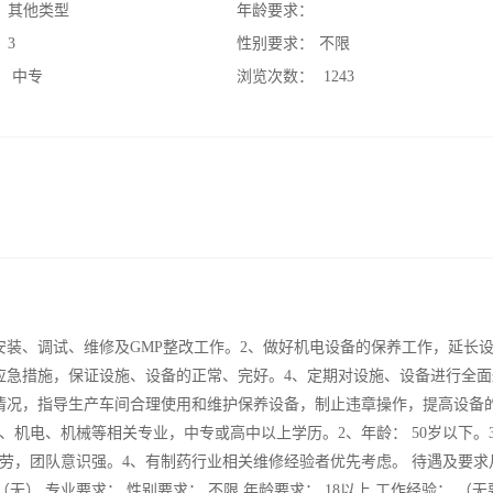
：
其他类型
年龄要求：
：
3
性别要求：
不限
：
中专
浏览次数：
1243
安装、调试、维修及GMP整改工作。2、做好机电设备的保养工作，延长
应急措施，保证设施、设备的正常、完好。4、定期对设施、设备进行全面
情况，指导生产车间合理使用和维护保养设备，制止违章操作，提高设备
、机电、机械等相关专业，中专或高中以上学历。2、年龄： 50岁以下。
劳，团队意识强。4、有制药行业相关维修经验者优先考虑。 待遇及要求
（无） 专业要求： 性别要求： 不限 年龄要求： 18以上 工作经验： （