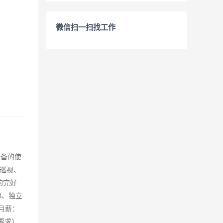
微信扫一扫找工作
设备的使
巡视、
的完好
3、独立
月薪：
无要求）