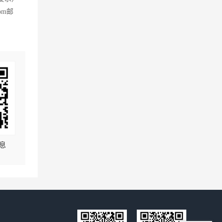
com邮
息